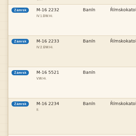



Zámrsk
IV.1.BW.Hi.



Zámrsk
IV.2.BW.Hi.


Zámrsk
V.W.Hi.



Zámrsk
II.