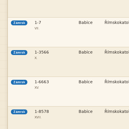



Zámrsk
VII.



Zámrsk
X.



Zámrsk
XV.



Zámrsk
XVII.