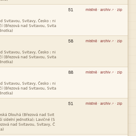
51
místně
·
archiv
·
zip



58
místně
·
archiv
·
zip



88
místně
·
archiv
·
zip



51
místně
·
archiv
·
zip



