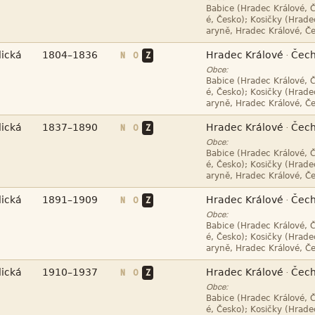







N
O
Z
·
Obce:







N
O
Z
·
Obce:







N
O
Z
·
Obce:







N
O
Z
·
Obce:

