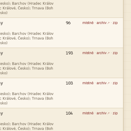




96
místně
·
archiv
·
zip




193
místně
·
archiv
·
zip




103
místně
·
archiv
·
zip




104
místně
·
archiv
·
zip

