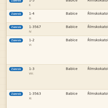



Zámrsk
II.



Zámrsk
III.



Zámrsk
IV.



Zámrsk
VI.



Zámrsk
VIII.



Zámrsk
XI.