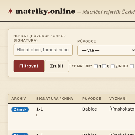
matriky
.
online
✶
— Matriční rejstřík České
HLEDAT (PŮVODCE / OBEC /
SIGNATURA)
PŮVODCE
Filtrovat
Zrušit
N
O
Z
TYP MATRIKY
INDEX
ARCHIV
SIGNATURA / KNIHA
PŮVODCE
VYZNÁNÍ



Zámrsk
I.