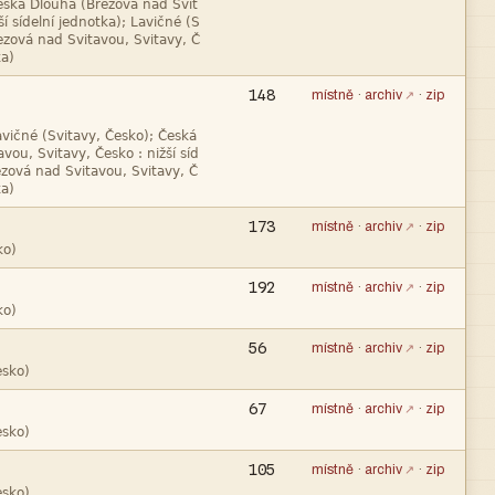




148
místně
·
archiv
·
zip




173
místně
·
archiv
·
zip

192
místně
·
archiv
·
zip

56
místně
·
archiv
·
zip

67
místně
·
archiv
·
zip

105
místně
·
archiv
·
zip
