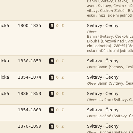








N
O
Z
·
Obce:








N
O
Z
·

Obce:




N
O
Z
·

Obce:




N
O
Z
·

Obce:



N
O
Z
·

Obce:



N
O
Z
·

Obce: