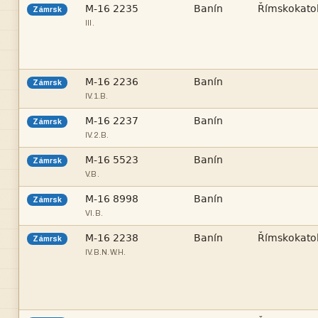



Zámrsk
III.


Zámrsk
IV.1.B.


Zámrsk
IV.2.B.


Zámrsk
V.B.


Zámrsk
VI.B.



Zámrsk
IV.B.N.W.H.