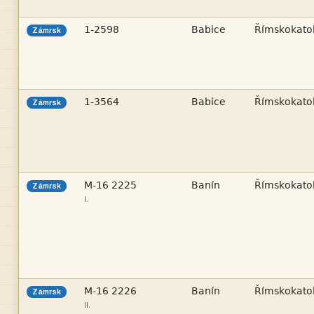



Zámrsk



Zámrsk



Zámrsk
I.



Zámrsk
II.