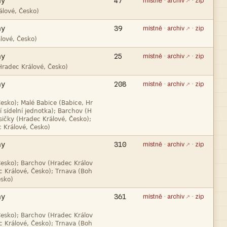

47
místně
·
archiv
·
zip


39
místně
·
archiv
·
zip


25
místně
·
archiv
·
zip


208
místně
·
archiv
·
zip





310
místně
·
archiv
·
zip




361
místně
·
archiv
·
zip

