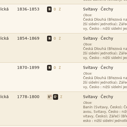




N
O
Z
·
Obce:







N
O
Z
·
Obce:






N
O
Z
·
Obce:







i
i
·
N
O
Z
Obce:



