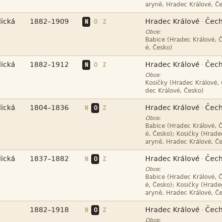





N
O
Z
·
Obce:






N
O
Z
·
Obce:






N
O
Z
·
Obce:







N
O
Z
·
Obce:






N
O
Z
·
Obce: