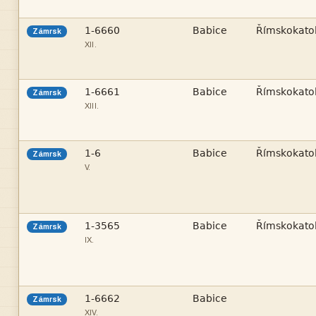



Zámrsk
XII.



Zámrsk
XIII.



Zámrsk
V.



Zámrsk
IX.


Zámrsk
XIV.