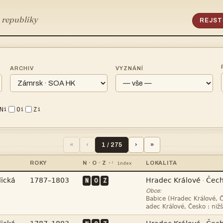
 republiky
REJST
ARCHIV
VYZNÁNÍ
N
O
Z
i
i
i
«
‹
1 / 275
›
»
ROKY
N · O · Z
LOKALITA
·ⁱ index




N
O
Z
·
Obce:

