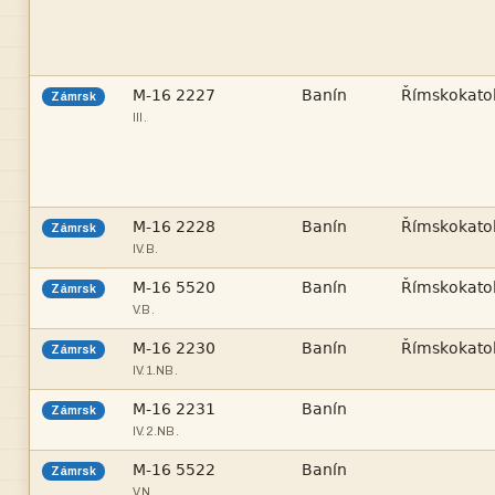



Zámrsk
III.



Zámrsk
IV.B.



Zámrsk
V.B.



Zámrsk
IV.1.NB.


Zámrsk
IV.2.NB.


Zámrsk
V.N.