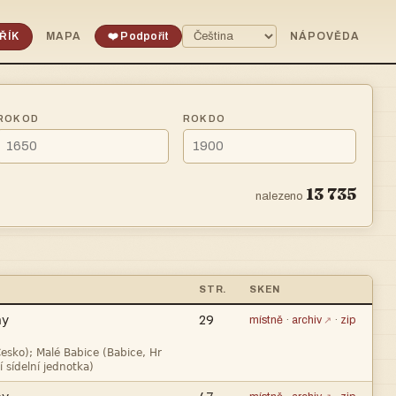
ŘÍK
MAPA
❤️ Podpořit
NÁPOVĚDA
ROK OD
ROK DO
13 735
nalezeno
STR.
SKEN

29
místně
·
archiv
·
zip

