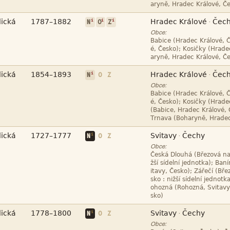





i
i
i
·
N
O
Z
Obce:







i
·
N
O
Z
Obce:








i
·
N
O
Z
Obce:










i
·
N
O
Z
Obce: