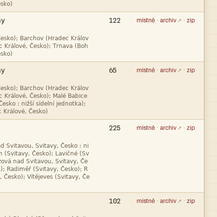


122
místně
·
archiv
·
zip




65
místně
·
archiv
·
zip




225
místně
·
archiv
·
zip





102
místně
·
archiv
·
zip