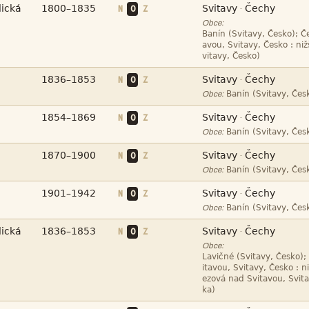




N
O
Z
·
Obce:






N
O
Z
·

Obce:



N
O
Z
·

Obce:



N
O
Z
·

Obce:



N
O
Z
·

Obce:




N
O
Z
·
Obce:



