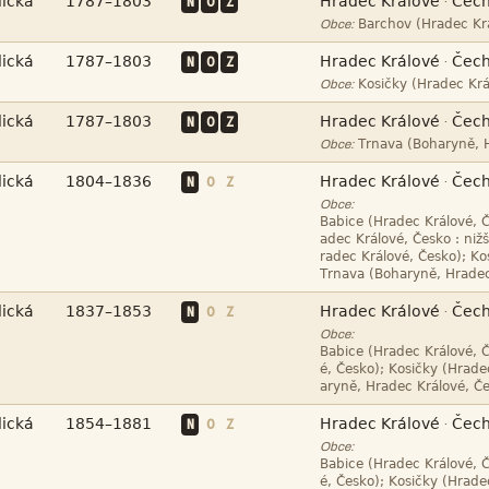




N
O
Z
·

Obce:




N
O
Z
·

Obce:




N
O
Z
·

Obce:




N
O
Z
·
Obce:








N
O
Z
·
Obce:







N
O
Z
·
Obce:

