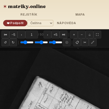
matriky
.
online
✶
REJSTŘÍK
MAPA
❤️ Podpořit
NÁPOVĚDA
|
⏮
−5
‹
›
+5
⏭
+
−
⌂
⛶
/ 50
|
|
↺
↻
⦾
📋
✂
🔗