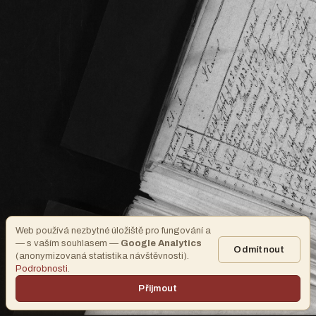
Web používá nezbytné úložiště pro fungování a
— s vaším souhlasem —
Google Analytics
Odmítnout
(anonymizovaná statistika návštěvnosti).
Podrobnosti
.
Přijmout