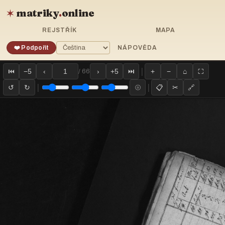
matriky
.
online
✶
REJSTŘÍK
MAPA
❤️ Podpořit
NÁPOVĚDA
|
⏮
−5
‹
›
+5
⏭
+
−
⌂
⛶
/ 66
|
|
↺
↻
⦾
📋
✂
🔗