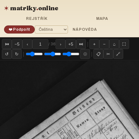
matriky
.
online
✶
REJSTŘÍK
MAPA
❤️ Podpořit
NÁPOVĚDA
|
⏮
−5
‹
›
+5
⏭
+
−
⌂
⛶
/ 36
|
|
↺
↻
⦾
📋
✂
🔗