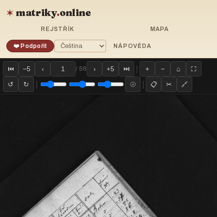
matriky
.
online
✶
REJSTŘÍK
MAPA
❤️ Podpořit
NÁPOVĚDA
|
⏮
−5
‹
›
+5
⏭
+
−
⌂
⛶
/ 56
|
|
↺
↻
⦾
📋
✂
🔗