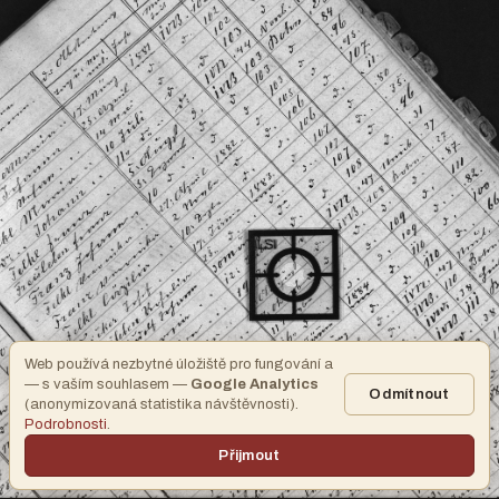
Web používá nezbytné úložiště pro fungování a
— s vaším souhlasem —
Google Analytics
Odmítnout
(anonymizovaná statistika návštěvnosti).
Podrobnosti
.
Přijmout