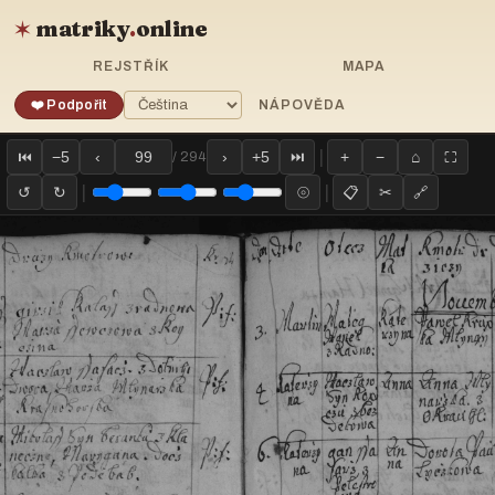
matriky
.
online
✶
REJSTŘÍK
MAPA
❤️ Podpořit
NÁPOVĚDA
|
⏮
−5
‹
›
+5
⏭
+
−
⌂
⛶
/ 294
|
|
↺
↻
⦾
📋
✂
🔗