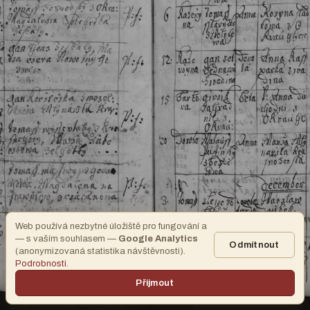
Web používá nezbytné úložiště pro fungování a
— s vaším souhlasem —
Google Analytics
Odmítnout
(anonymizovaná statistika návštěvnosti).
Podrobnosti
.
Přijmout