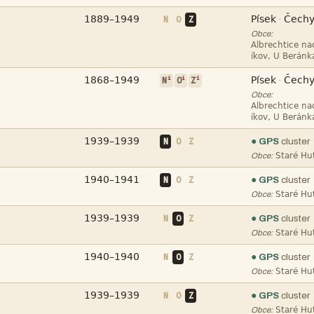



N
O
Z
·
Obce:





i
i
i
·
N
O
Z
Obce:



N
O
Z
● GPS
cluster

Obce:

N
O
Z
● GPS
cluster

Obce:

N
O
Z
● GPS
cluster

Obce:

N
O
Z
● GPS
cluster

Obce:

N
O
Z
● GPS
cluster

Obce: