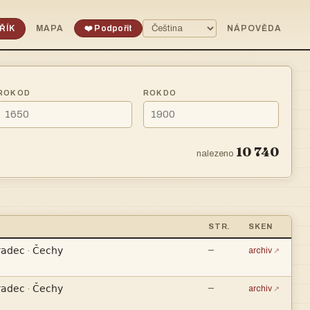
ŘÍK
MAPA
❤️ Podpořit
NÁPOVĚDA
ROK OD
ROK DO
10 740
nalezeno
STR.
SKEN


—
·
archiv


—
·
archiv