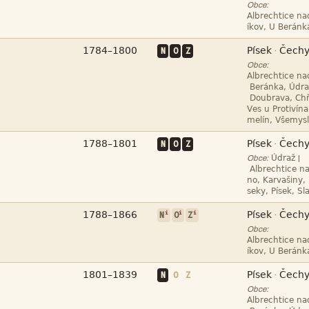
Obce:





N
O
Z
·
Obce:








N
O
Z
·
|
Obce:






i
i
i
·
N
O
Z
Obce:





N
O
Z
·
Obce:
