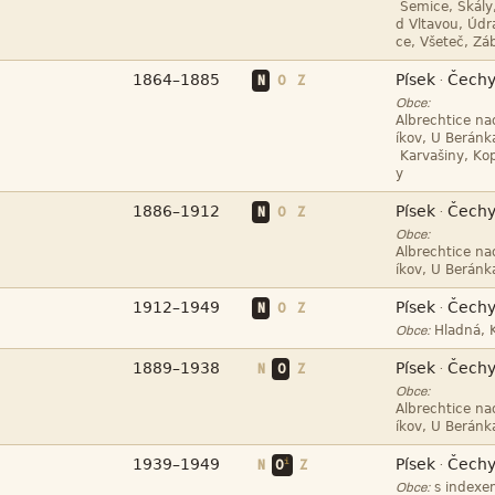






N
O
Z
·
Obce:







N
O
Z
·
Obce:





N
O
Z
·

Obce:



N
O
Z
·
Obce:





i
·
N
O
Z

Obce: