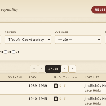
 republiky
REJST
ARCHIV
VYZNÁNÍ
N
O
Z
i
i
i
«
‹
1 / 215
›
»
VYZNÁNÍ
ROKY
N · O · Z
LOKALITA
·ⁱ index


N
O
Z

Obce:


N
O
Z

Obce: