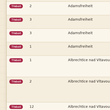


Třeboň


Třeboň


Třeboň


Třeboň


Třeboň


Třeboň


Třeboň