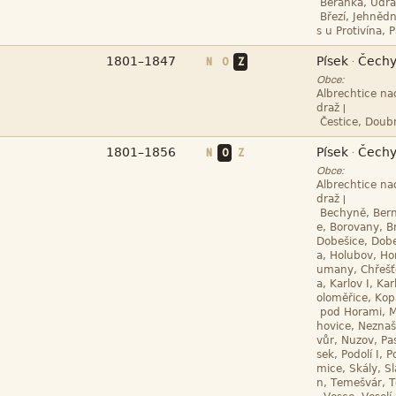






N
O
Z
·
Obce:

|




N
O
Z
·
Obce:

|












