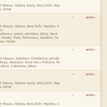



—
archiv

|




—
archiv




—
archiv



—
archiv
