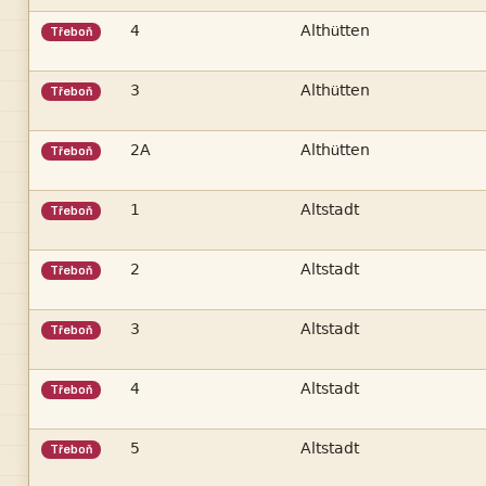

ü
Třeboň

ü
Třeboň

ü
Třeboň


Třeboň


Třeboň


Třeboň


Třeboň


Třeboň