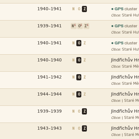

N
O
Z
● GPS
cluster

Obce:

i
i
i
● GPS
cluster
N
O
Z

Obce:

N
O
Z
● GPS
cluster

Obce:


N
O
Z

Obce:


N
O
Z

Obce:


N
O
Z
|
Obce:


N
O
Z
|
Obce:


N
O
Z
|
Obce: