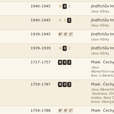


N
O
Z

Obce:


N
O
Z

Obce:


i
i
i
N
O
Z

Obce:


N
O
Z

Obce:



N
O
Z
·
Obce:





N
O
Z
·

Obce:






i
i
i
·
N
O
Z