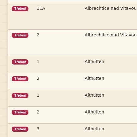


Třeboň


Třeboň

ü
Třeboň

ü
Třeboň

ü
Třeboň

ü
Třeboň

ü
Třeboň