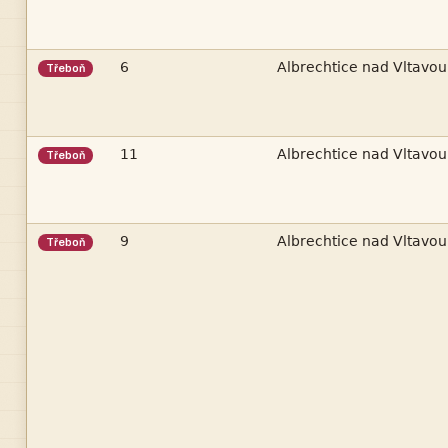


Třeboň


Třeboň


Třeboň