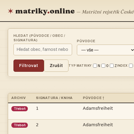
matriky
.
online
✶
— Matriční rejstřík České
HLEDAT (PŮVODCE / OBEC /
SIGNATURA)
PŮVODCE
Filtrovat
Zrušit
N
O
Z
TYP MATRIKY
INDEX
ARCHIV
SIGNATURA / KNIHA
PŮVODCE ↑


Třeboň


Třeboň