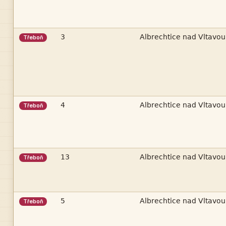


Třeboň


Třeboň


Třeboň


Třeboň