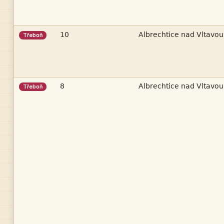


Třeboň


Třeboň