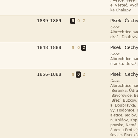






N
O
Z
·
Obce:

|



N
O
Z
·
Obce:





N
O
Z
·
Obce:










