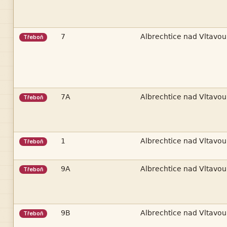


Třeboň


Třeboň


Třeboň


Třeboň


Třeboň