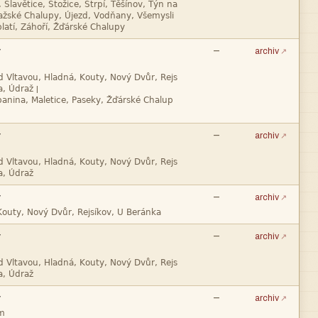




—
archiv

|


—
archiv



—
archiv


—
archiv



—
archiv
