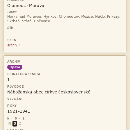


·
Obce:


—
archiv
Opava



N
O
Z