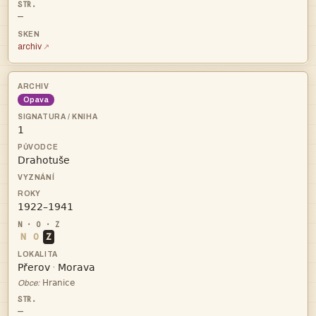
—
archiv
Opava



N
O
Z


·

Obce:
—