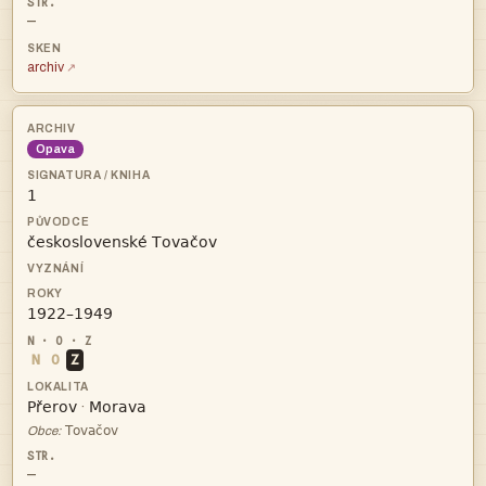
—
archiv
Opava



N
O
Z


·

Obce:
—