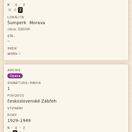
N
O
Z


·

Obce:
—
archiv
Opava


