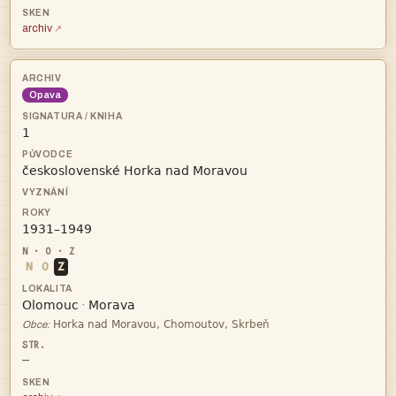
archiv
Opava



N
O
Z


·

Obce:
—