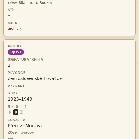

Obce:
—
archiv
Opava



N
O
Z


·

Obce: