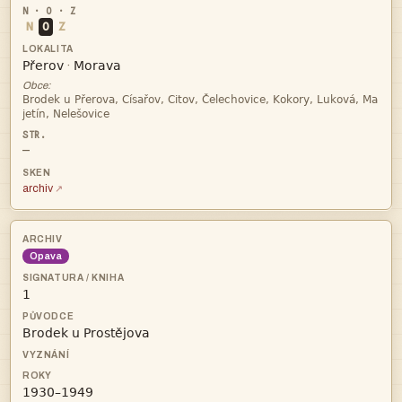
N
O
Z


·
Obce:


—
archiv
Opava


