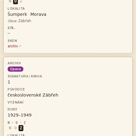
N
O
Z


·

Obce:
—
archiv
Opava



N
O
Z