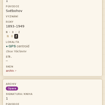



N
O
Z
● GPS
centroid

Obce:
—
archiv
Opava
