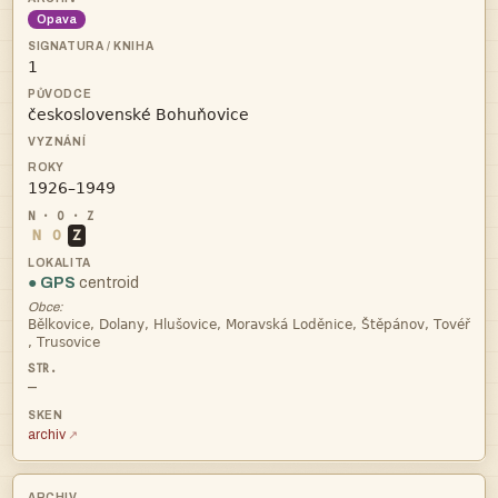
Opava



N
O
Z
● GPS
centroid
Obce:


—
archiv