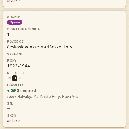
archiv
Opava



N
O
Z
● GPS
centroid

Obce:
—
archiv