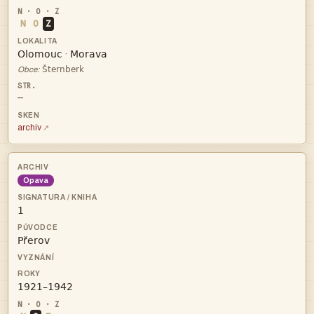
N
O
Z


·

Obce:
—
archiv
Opava


