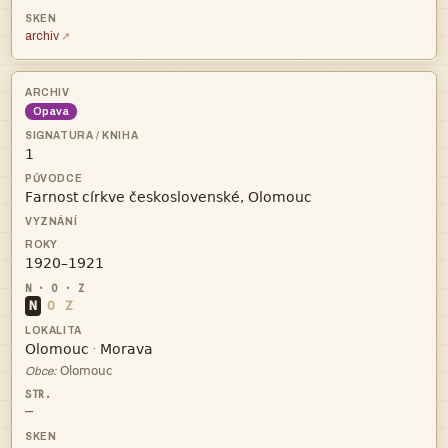
archiv
Opava



N
O
Z


·

Obce:
—