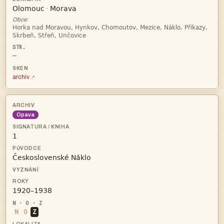


·
Obce:


—
archiv
Opava



N
O
Z