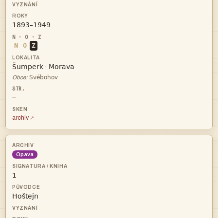

N
O
Z


·

Obce:
—
archiv
Opava

