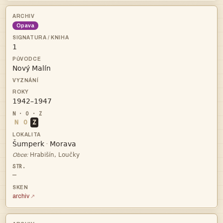
Opava



N
O
Z


·

Obce:
—
archiv