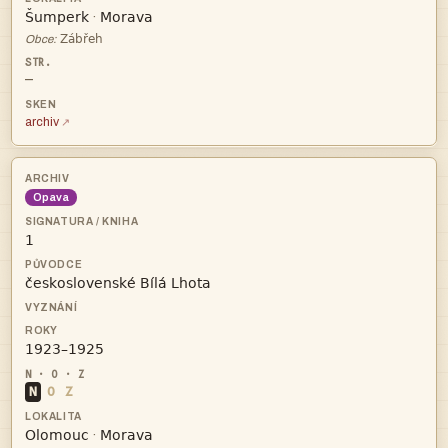


·

Obce:
—
archiv
Opava



N
O
Z


·