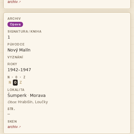
archiv
Opava



N
O
Z


·

Obce:
—
archiv