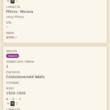
N
O
Z


·

Obce:
—
archiv
Opava



N
O
Z