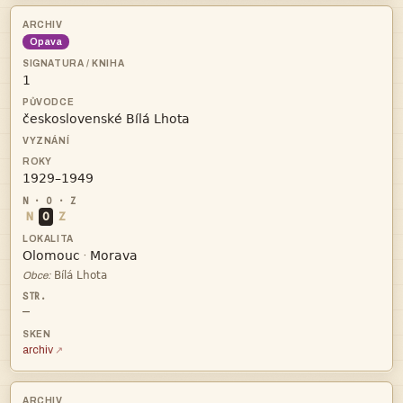
Opava



N
O
Z


·

Obce:
—
archiv