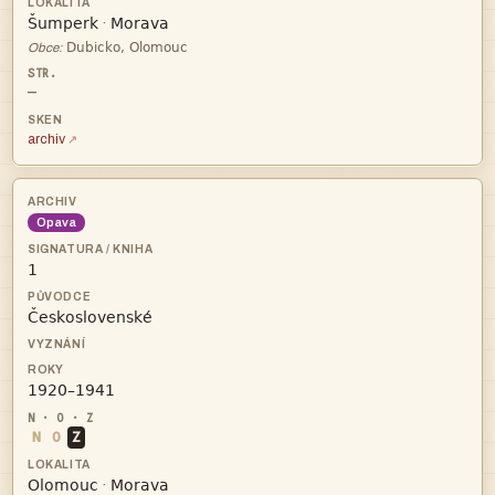


·

Obce:
—
archiv
Opava



N
O
Z


·