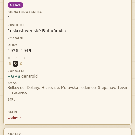
Opava



N
O
Z
● GPS
centroid
Obce:


—
archiv