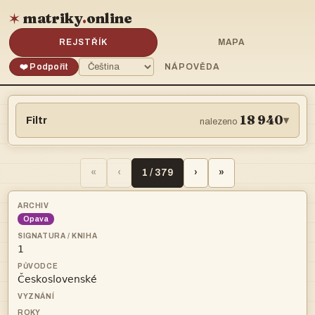
matriky
.
online
✶
REJSTŘÍK
MAPA
❤️ Podpořit
NÁPOVĚDA
18 940
Filtr
▾
nalezeno
«
‹
1 / 379
›
»
Opava

