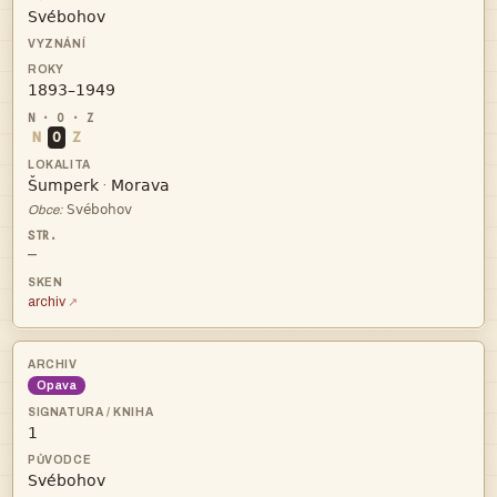


N
O
Z


·

Obce:
—
archiv
Opava

