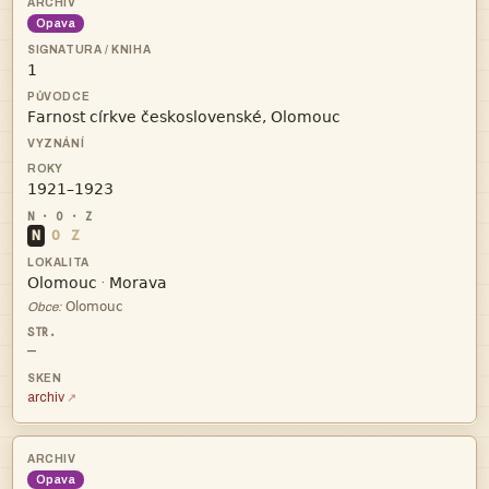
Opava



N
O
Z


·

Obce:
—
archiv
Opava