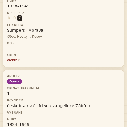

N
O
Z


·

Obce:
—
archiv
Opava


