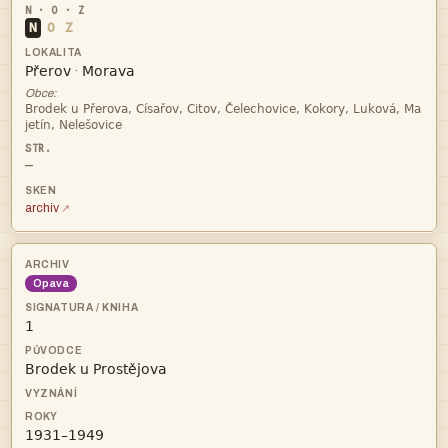
N
O
Z


·
Obce:


—
archiv
Opava


