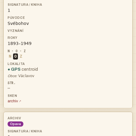



N
O
Z
● GPS
centroid

Obce:
—
archiv
Opava