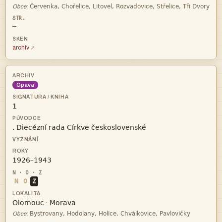

Obce:
—
archiv
Opava



N
O
Z


·

Obce: