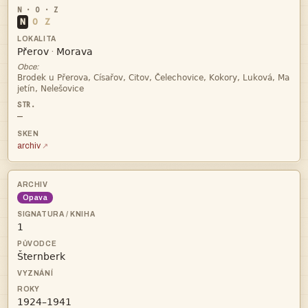
N
O
Z


·
Obce:


—
archiv
Opava


