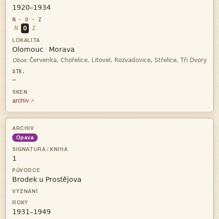

N
O
Z


·

Obce:
—
archiv
Opava


