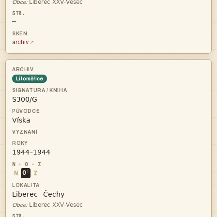

Obce:
—
archiv
Litoměřice



i
N
O
Z


·

Obce: