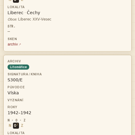


·

Obce:
—
archiv
Litoměřice



i
N
O
Z