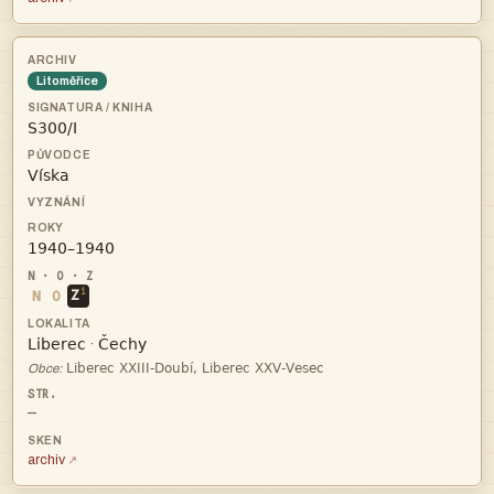
Litoměřice



i
N
O
Z


·

Obce:
—
archiv