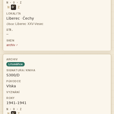
i
N
O
Z


·

Obce:
—
archiv
Litoměřice



i
N
O
Z