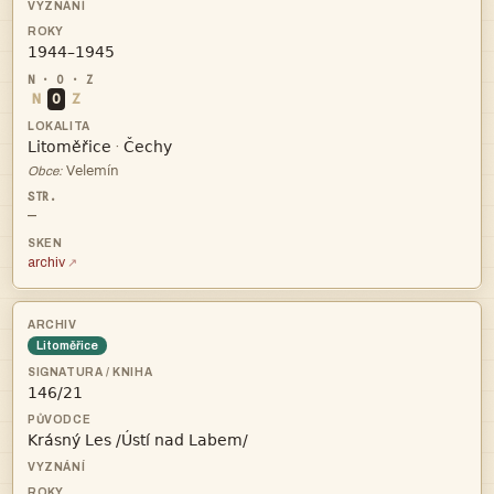

N
O
Z


·

Obce:
—
archiv
Litoměřice

