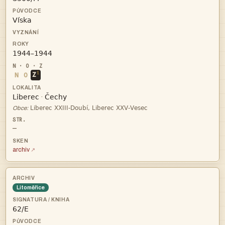


i
N
O
Z


·

Obce:
—
archiv
Litoměřice
