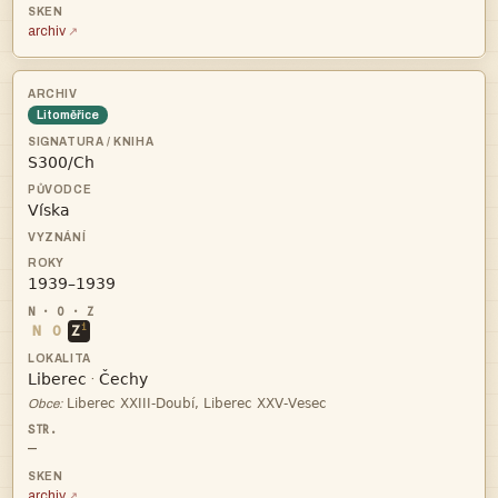
archiv
Litoměřice



i
N
O
Z


·

Obce:
—
archiv