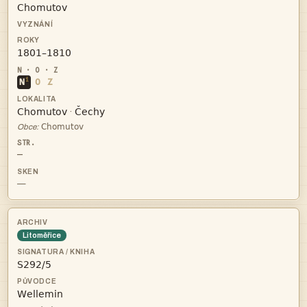


i
N
O
Z


·

Obce:
—
—
Litoměřice

