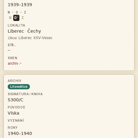

i
N
O
Z


·

Obce:
—
archiv
Litoměřice


