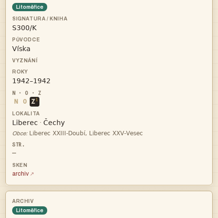
Litoměřice



i
N
O
Z


·

Obce:
—
archiv
Litoměřice