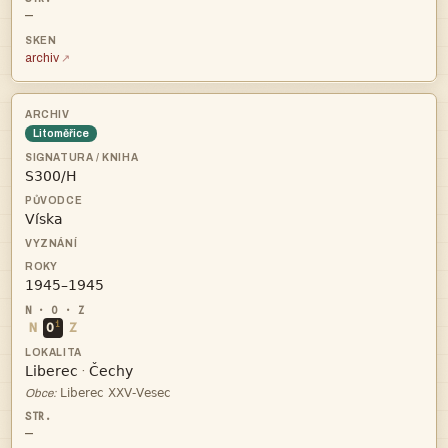
—
archiv
Litoměřice



i
N
O
Z


·

Obce:
—