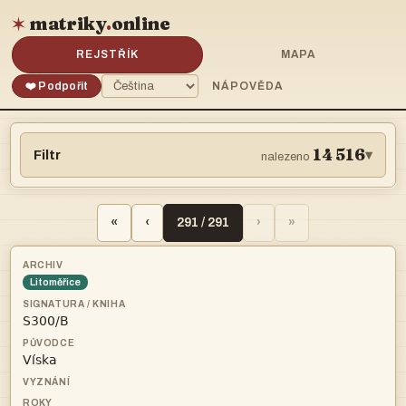
matriky
.
online
✶
REJSTŘÍK
MAPA
❤️ Podpořit
NÁPOVĚDA
14 516
Filtr
▾
nalezeno
«
‹
291 / 291
›
»
Litoměřice

