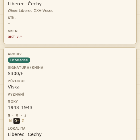


·

Obce:
—
archiv
Litoměřice



i
N
O
Z


·