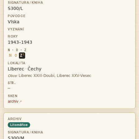



i
N
O
Z


·

Obce:
—
archiv
Litoměřice
