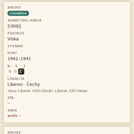
Litoměřice



i
N
O
Z


·

Obce:
—
archiv