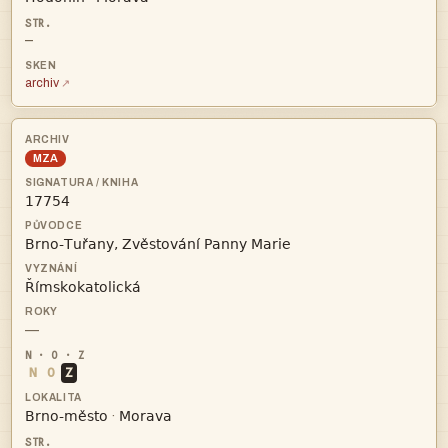
—
archiv
MZA



—
N
O
Z


·