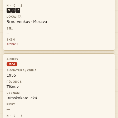
N
O
Z


·
—
archiv
MZA



—