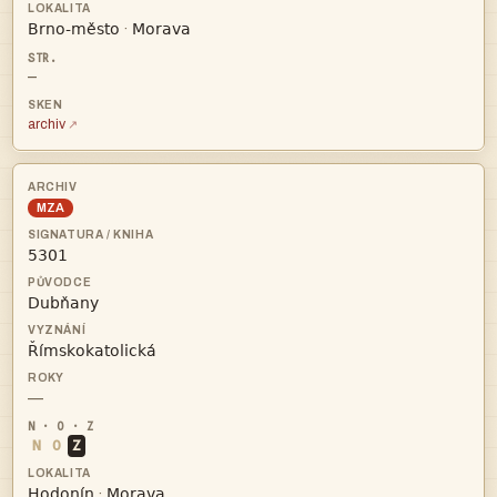


·
—
archiv
MZA



—
N
O
Z


·