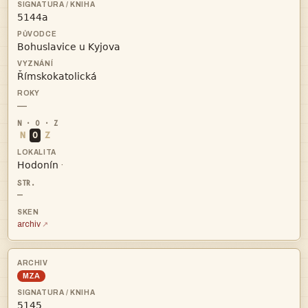



—
N
O
Z

·
—
archiv
MZA
