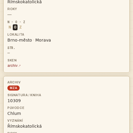

—
N
O
Z


·
—
archiv
MZA


