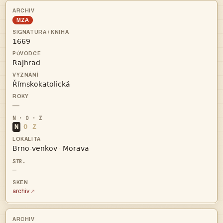
MZA



—
N
O
Z


·
—
archiv