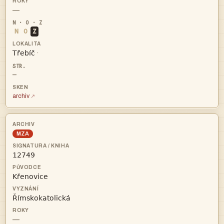
—
N
O
Z

·
—
archiv
MZA



—