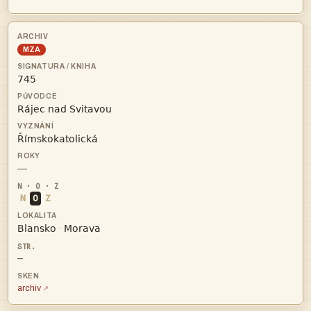
MZA



—
N
O
Z


·
—
archiv