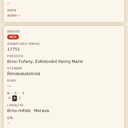
—
archiv
MZA



—
N
O
Z


·
—