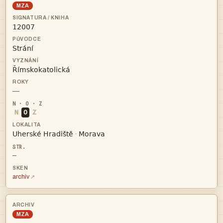
MZA



—
N
O
Z


·
—
archiv
MZA