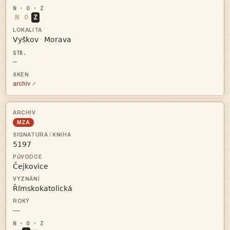
N
O
Z


·
—
archiv
MZA



—