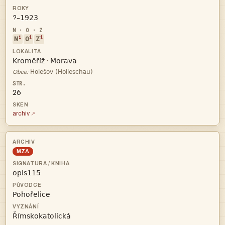
?
i
i
i
N
O
Z


·

Obce:
26
archiv
MZA


