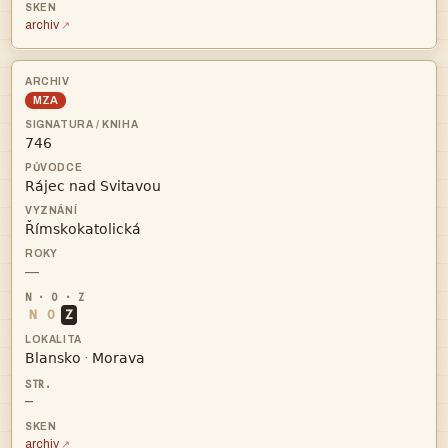
archiv
MZA



—
N
O
Z


·
—
archiv