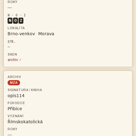
—
N
O
Z


·
—
archiv
MZA



—