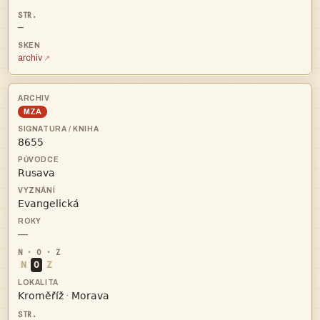
—
archiv
MZA



—
N
O
Z


·