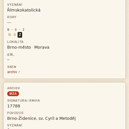

—
N
O
Z


·
—
archiv
MZA

