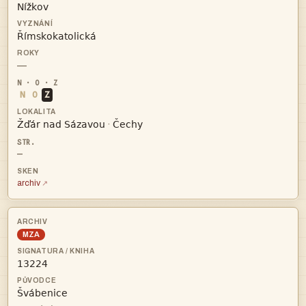


—
N
O
Z


·
—
archiv
MZA

