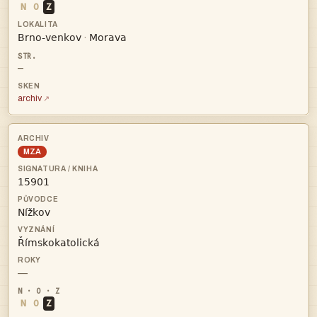
N
O
Z


·
—
archiv
MZA



—
N
O
Z