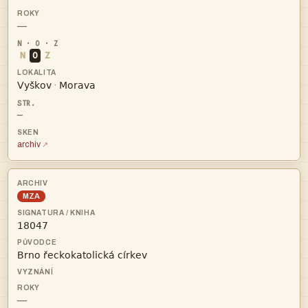
—
N
O
Z


·
—
archiv
MZA


—