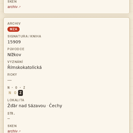
archiv
MZA



—
N
O
Z


·
—
archiv