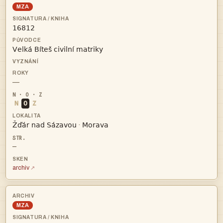
MZA


—
N
O
Z


·
—
archiv
MZA