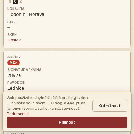
N
O
Z


·
—
archiv
MZA


Web používá nezbytné úložiště pro fungování a

— s vaším souhlasem —
Google Analytics
Odmítnout
(anonymizovaná statistika návštěvnosti).
—
Podrobnosti
.
Přijmout
N
O
Z