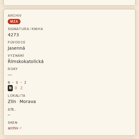
MZA



—
N
O
Z


·
—
archiv