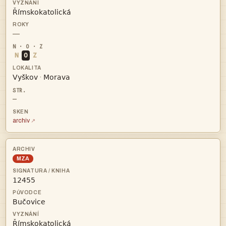

—
N
O
Z


·
—
archiv
MZA


