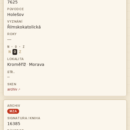



—
N
O
Z


·
—
archiv
MZA
