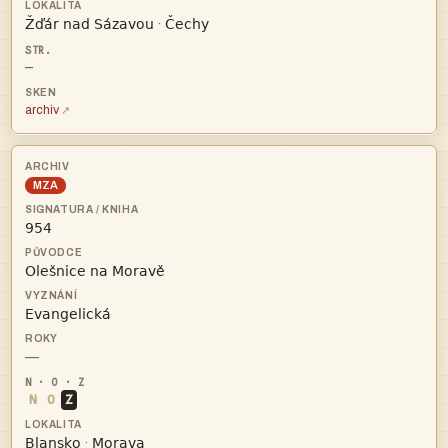


·
—
archiv
MZA



—
N
O
Z


·