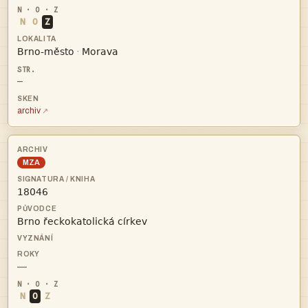
N
O
Z


·
—
archiv
MZA


—
N
O
Z