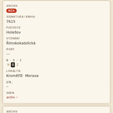
MZA



—
N
O
Z


·
—
archiv