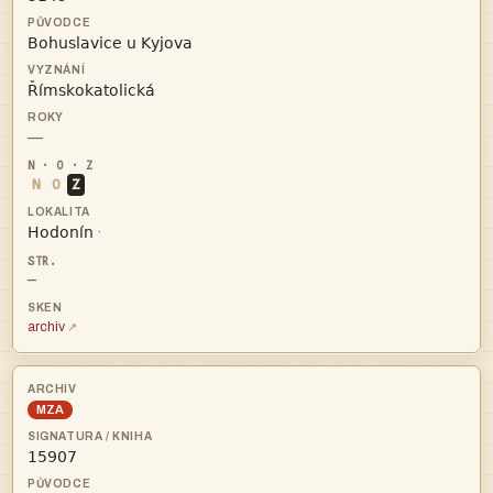


—
N
O
Z

·
—
archiv
MZA
