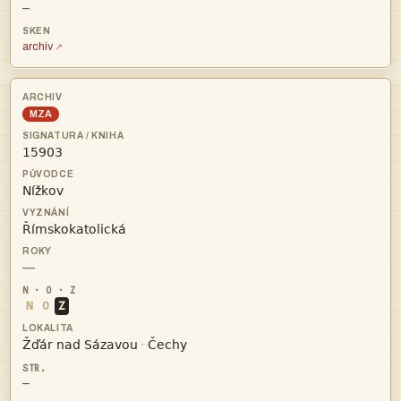
—
archiv
MZA



—
N
O
Z


·
—