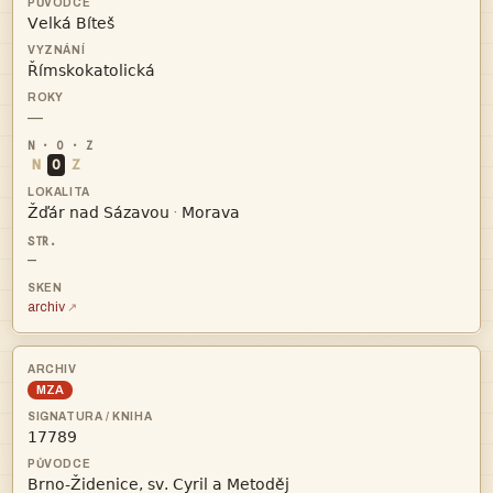


—
N
O
Z


·
—
archiv
MZA

