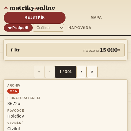
matriky
.
online
✶
REJSTŘÍK
MAPA
❤️ Podpořit
NÁPOVĚDA
15 020
Filtr
▾
nalezeno
«
‹
1 / 301
›
»
MZA


