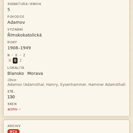




N
O
Z


·
Obce:

130
archiv
MZA