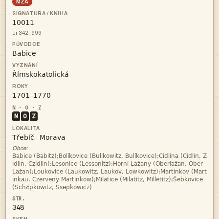
MZA

Ji 342; 999



N
O
Z


·
Obce:




ö
348