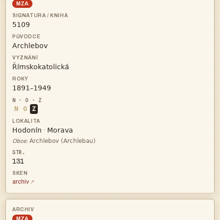
MZA




N
O
Z


·

Obce:
131
archiv
MZA