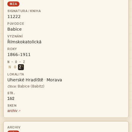
MZA




i
N
O
Z


·

Obce:
162
archiv