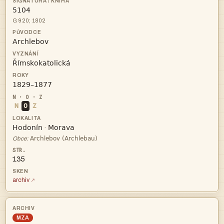

G 920; 1802



N
O
Z


·

Obce:
135
archiv
MZA