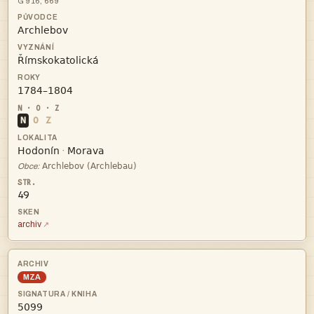
G 916; 669



N
O
Z


·

Obce:
49
archiv
MZA
