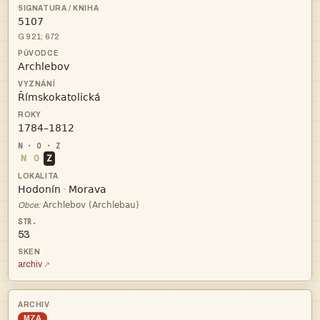

G 921; 672



N
O
Z


·

Obce:
53
archiv
MZA