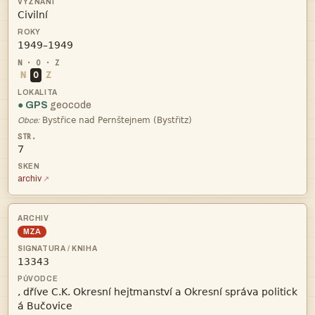


N
O
Z
● GPS
geocode

Obce:
7
archiv
MZA


