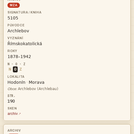
MZA




N
O
Z


·

Obce:
190
archiv