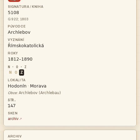

G 922; 1803



N
O
Z


·

Obce:
147
archiv