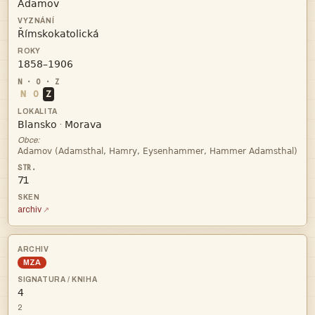



N
O
Z


·
Obce:

71
archiv
MZA

2