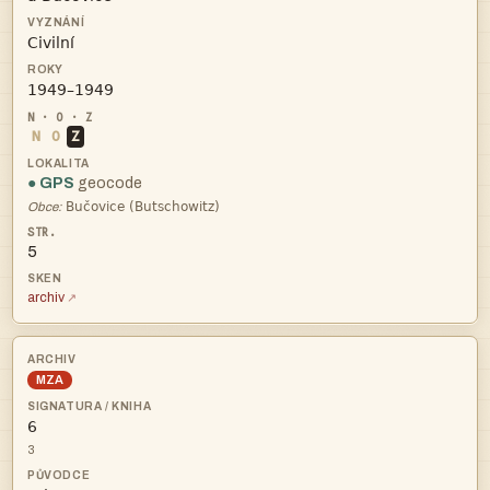


N
O
Z
● GPS
geocode

Obce:
5
archiv
MZA

3