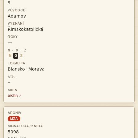



—
N
O
Z


·
—
archiv
MZA
