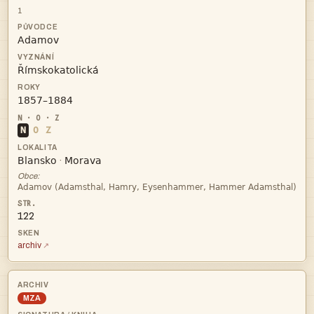
1



N
O
Z


·
Obce:

122
archiv
MZA