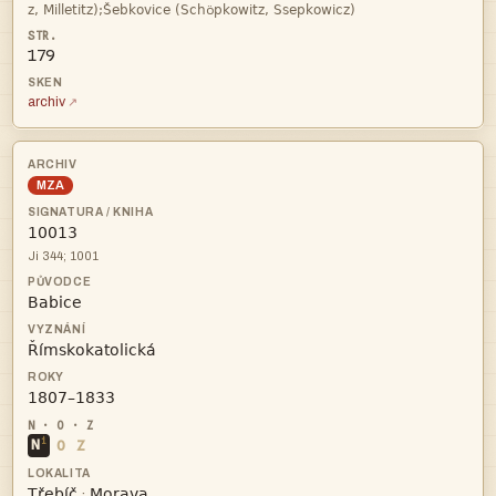
ö
179
archiv
MZA

Ji 344; 1001



i
N
O
Z


·