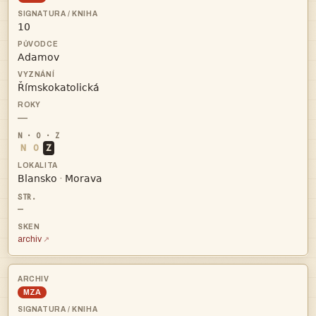



—
N
O
Z


·
—
archiv
MZA