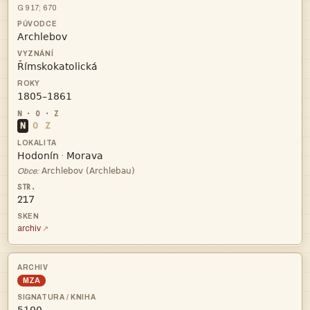
G 917; 670



N
O
Z


·

Obce:
217
archiv
MZA