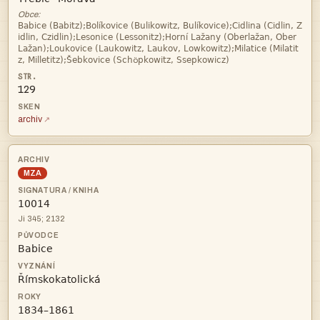
Obce:



ö
129
archiv
MZA

Ji 345; 2132


