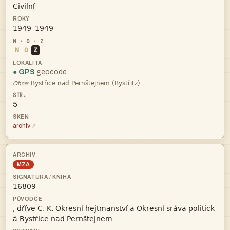


N
O
Z
● GPS
geocode

Obce:
5
archiv
MZA


