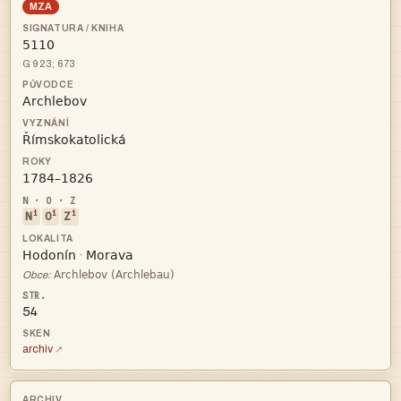
MZA

G 923; 673



i
i
i
N
O
Z


·

Obce:
54
archiv