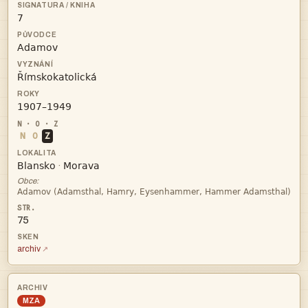




N
O
Z


·
Obce:

75
archiv
MZA