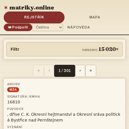
matriky
.
online
✶
REJSTŘÍK
MAPA
❤️ Podpořit
NÁPOVĚDA
15 020
Filtr
▾
nalezeno
«
‹
1 / 301
›
»
MZA


