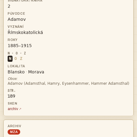




N
O
Z


·
Obce:

189
archiv
MZA