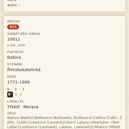
archiv
MZA

ji 343; 1000



i
N
O
Z


·
Obce:


