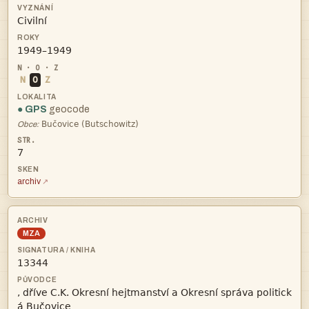


N
O
Z
● GPS
geocode

Obce:
7
archiv
MZA


