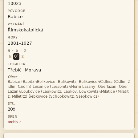




i
N
O
Z


·
Obce:



ö
206
archiv