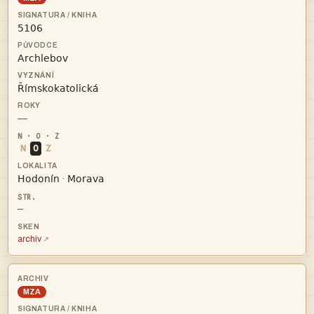



—
N
O
Z


·
—
archiv
MZA