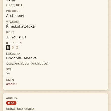

G 918; 1801



N
O
Z


·

Obce:
72
archiv
MZA