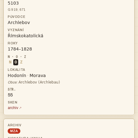

G 919; 671



N
O
Z


·

Obce:
55
archiv
MZA