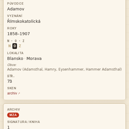



N
O
Z


·
Obce:

73
archiv
MZA
