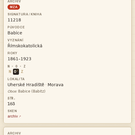
MZA




i
N
O
Z


·

Obce:
163
archiv