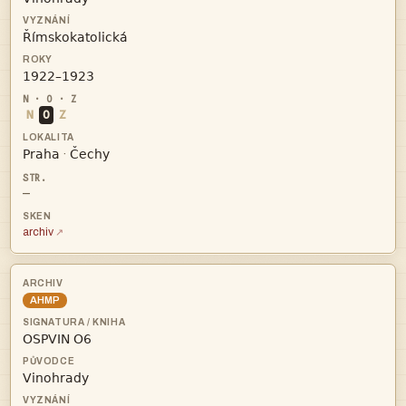


N
O
Z


·
—
archiv
AHMP

