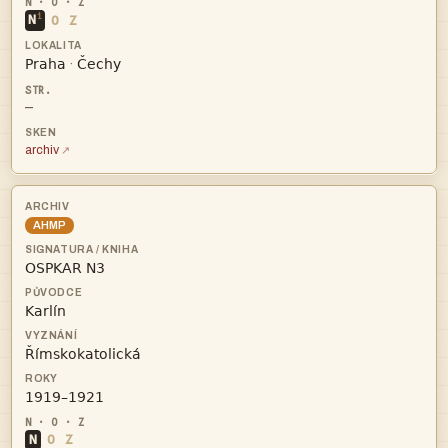
i
N
O
Z


·
—
archiv
AHMP




N
O
Z