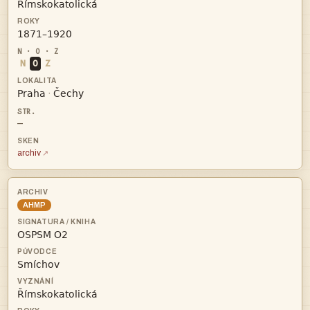


N
O
Z


·
—
archiv
AHMP


