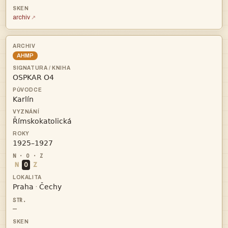
archiv
AHMP




N
O
Z


·
—