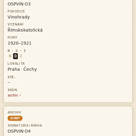




N
O
Z


·
—
archiv
AHMP
