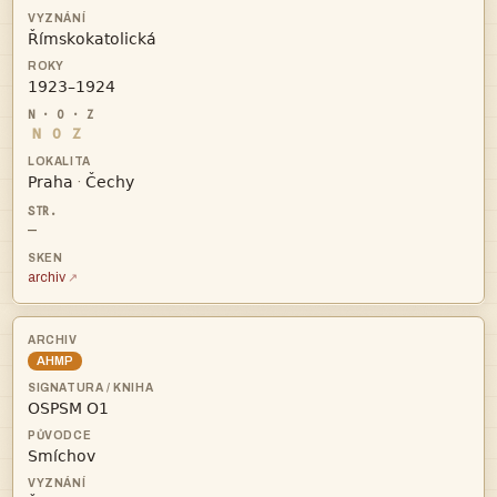


N
O
Z


·
—
archiv
AHMP

