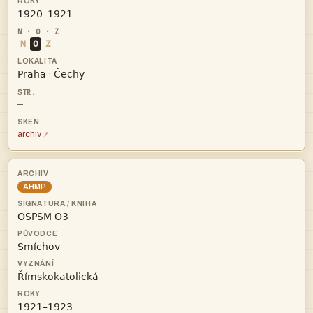

N
O
Z


·
—
archiv
AHMP



