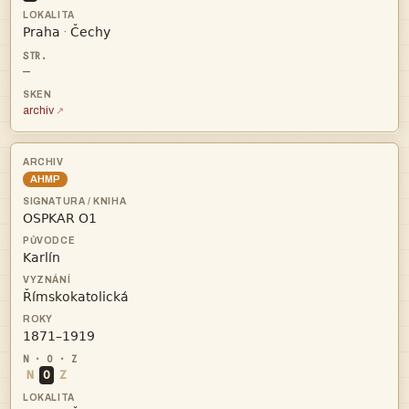


·
—
archiv
AHMP




N
O
Z