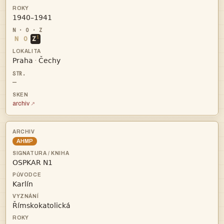

i
N
O
Z


·
—
archiv
AHMP


