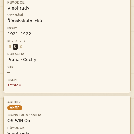



N
O
Z


·
—
archiv
AHMP

