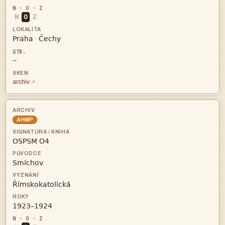
N
O
Z


·
—
archiv
AHMP



