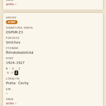
archiv
AHMP




N
O
Z


·
—
archiv