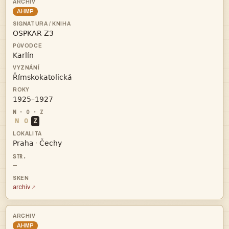
AHMP




N
O
Z


·
—
archiv
AHMP