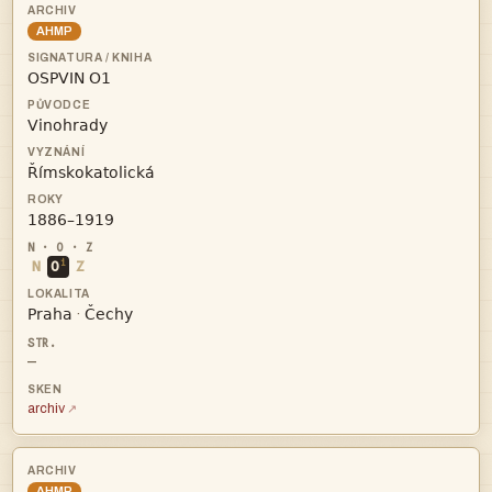
AHMP




i
N
O
Z


·
—
archiv
AHMP