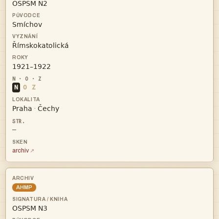




N
O
Z


·
—
archiv
AHMP
