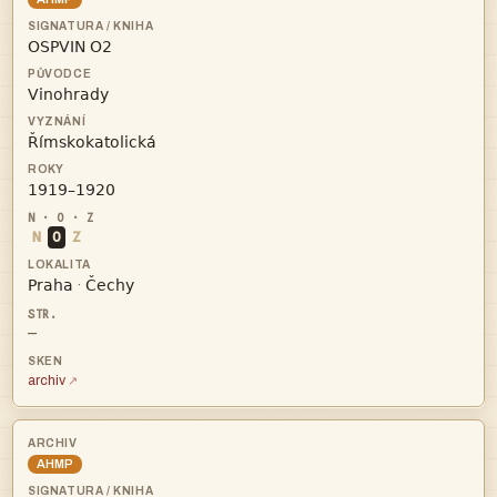




N
O
Z


·
—
archiv
AHMP