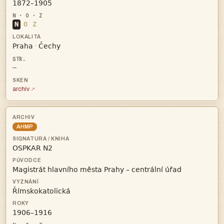

N
O
Z


·
—
archiv
AHMP



