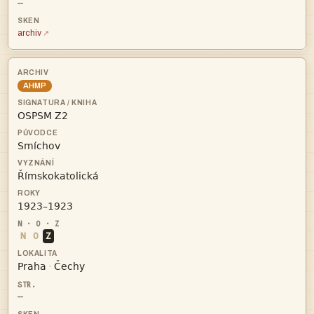
—
archiv
AHMP




N
O
Z


·
—