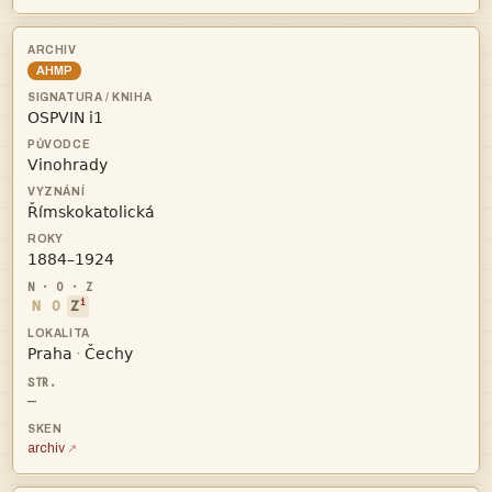
AHMP




i
N
O
Z


·
—
archiv