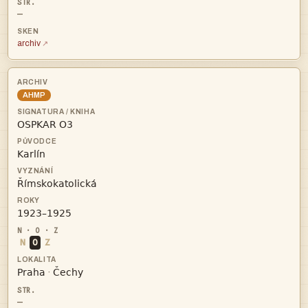
—
archiv
AHMP




N
O
Z


·
—