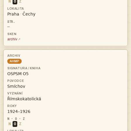
N
O
Z


·
—
archiv
AHMP




N
O
Z