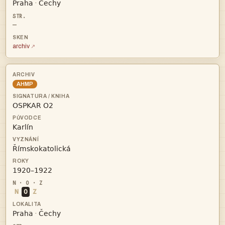


·
—
archiv
AHMP




N
O
Z


·