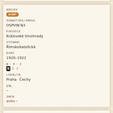
AHMP




N
O
Z


·
—
archiv