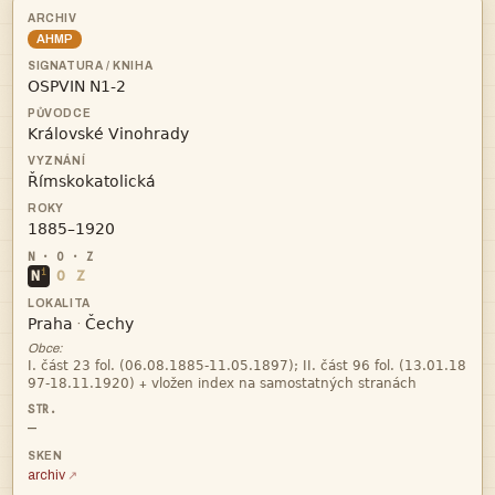
AHMP




i
N
O
Z


·
Obce:

+
—
archiv