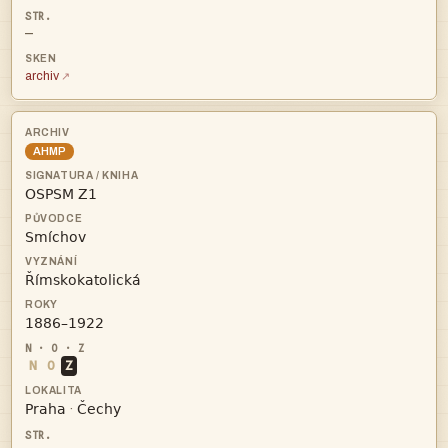
—
archiv
AHMP




N
O
Z


·