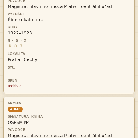



N
O
Z


·
—
archiv
AHMP

