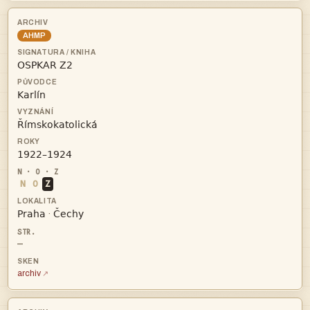
AHMP




N
O
Z


·
—
archiv