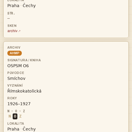


·
—
archiv
AHMP




N
O
Z


·