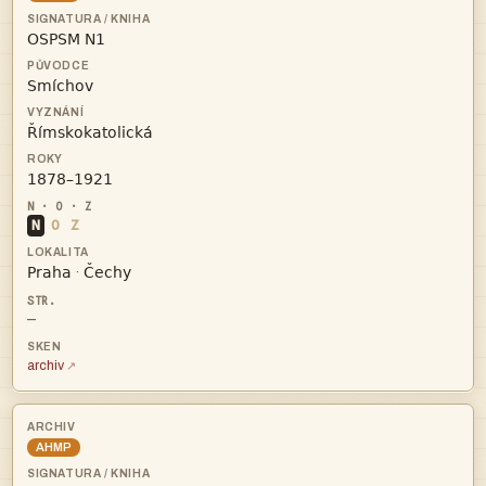




N
O
Z


·
—
archiv
AHMP