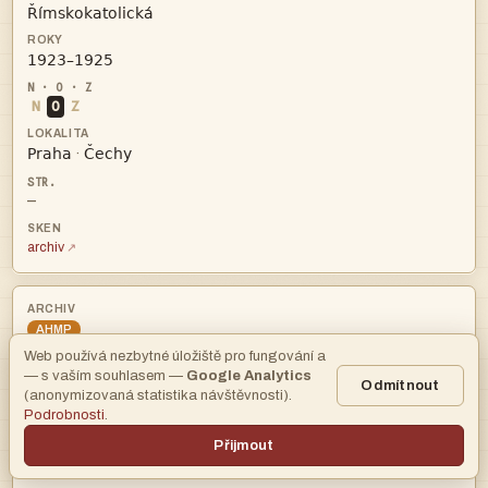


N
O
Z


·
—
archiv
AHMP
Web používá nezbytné úložiště pro fungování a

— s vaším souhlasem —
Google Analytics
Odmítnout
(anonymizovaná statistika návštěvnosti).
Podrobnosti
.

Přijmout
