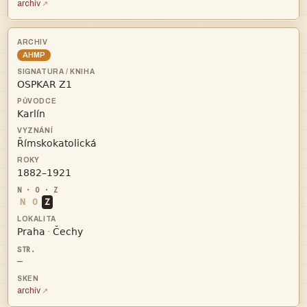
archiv
AHMP




N
O
Z


·
—
archiv