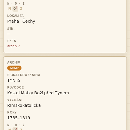
i
N
O
Z


·
—
archiv
AHMP




i