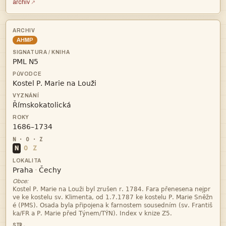
archiv
AHMP




N
O
Z


·
Obce:



