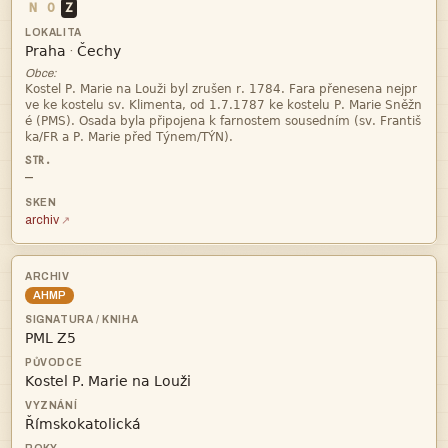
N
O
Z


·
Obce:




—
archiv
AHMP


