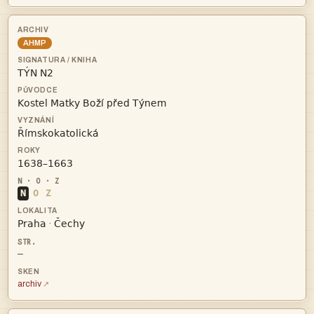
AHMP




N
O
Z


·
—
archiv