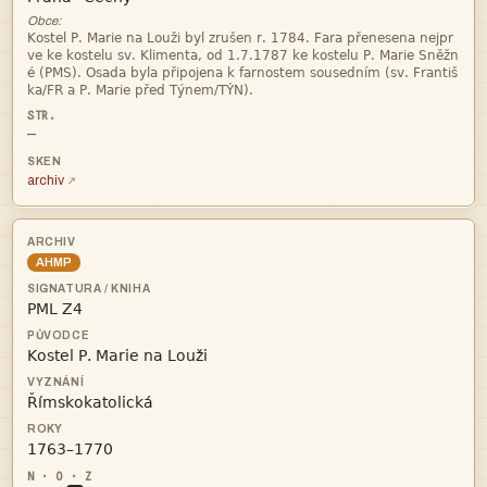
Obce:




—
archiv
AHMP



