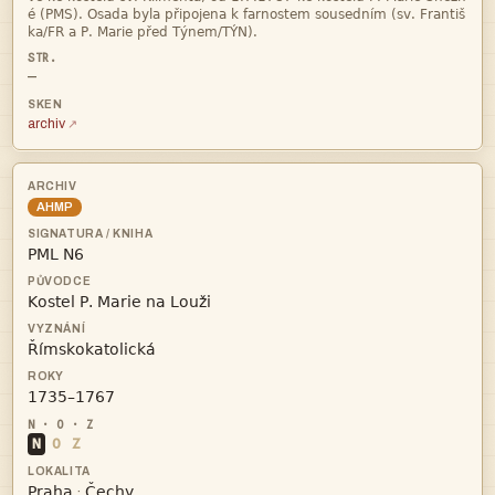


—
archiv
AHMP




N
O
Z


·