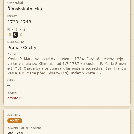


N
O
Z


·
Obce:




—
archiv
AHMP
