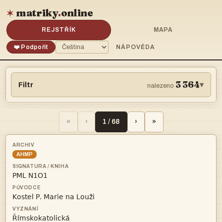
matriky
.
online
✶
REJSTŘÍK
MAPA
❤️ Podpořit
NÁPOVĚDA
3 364
Filtr
▾
nalezeno
«
‹
1 / 68
›
»
AHMP


