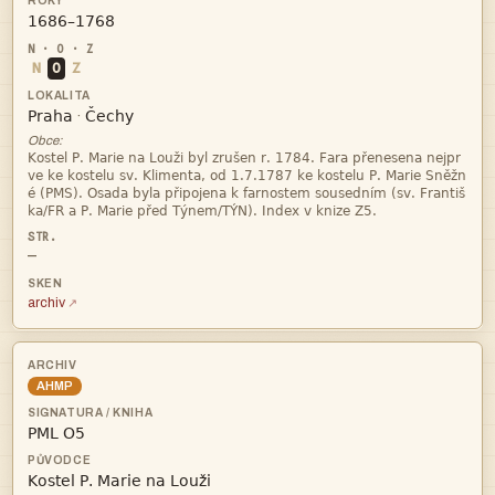

N
O
Z


·
Obce:




—
archiv
AHMP

