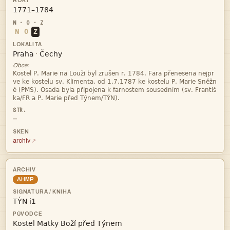

N
O
Z


·
Obce:




—
archiv
AHMP

