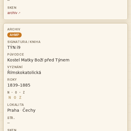
—
archiv
AHMP




N
O
Z


·
—