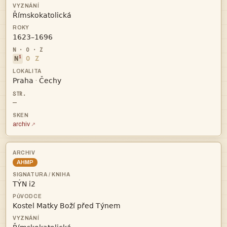


i
N
O
Z


·
—
archiv
AHMP

