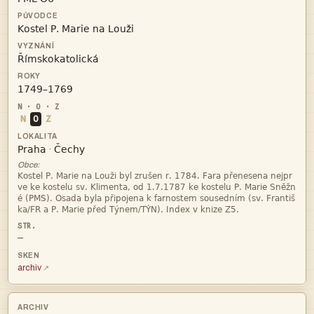



N
O
Z


·
Obce:




—
archiv