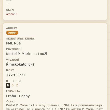
—
archiv
AHMP




N
O
Z


·
Obce:

