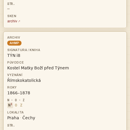
—
archiv
AHMP




i
N
O
Z


·