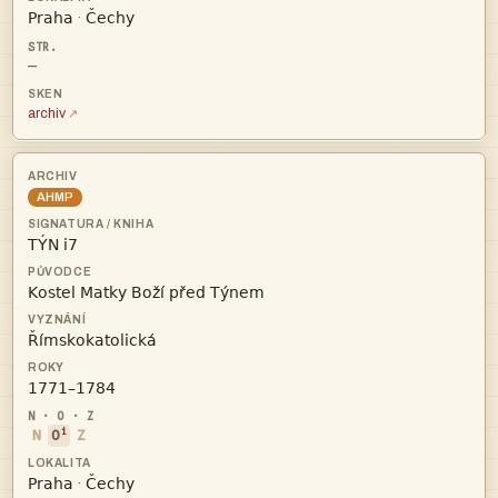


·
—
archiv
AHMP




i
N
O
Z


·