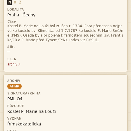
N
O
Z


·
Obce:




—
archiv
AHMP


