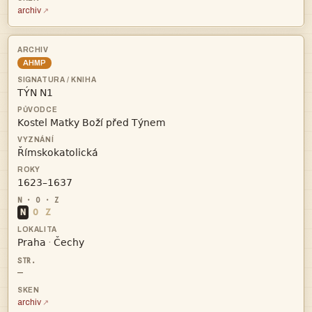
archiv
AHMP




N
O
Z


·
—
archiv