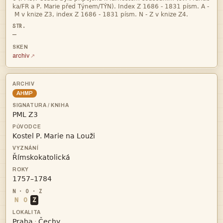


—
archiv
AHMP




N
O
Z


·