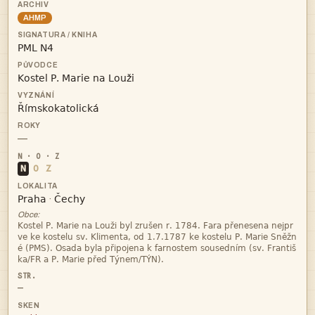
AHMP



—
N
O
Z


·
Obce:




—