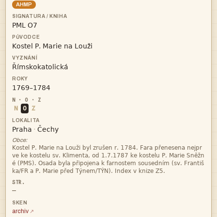
AHMP




N
O
Z


·
Obce:




—
archiv