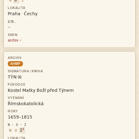
N
O
Z


·
—
archiv
AHMP




i
N
O
Z