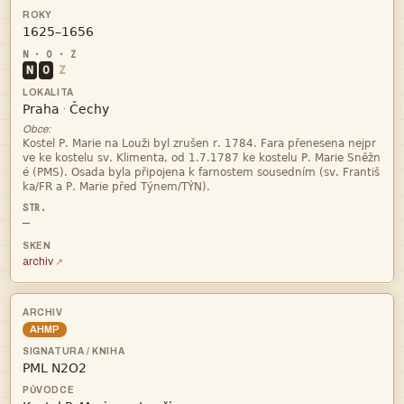

N
O
Z


·
Obce:




—
archiv
AHMP
