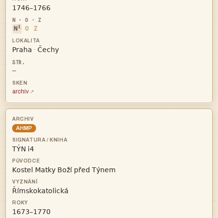

i
N
O
Z


·
—
archiv
AHMP



