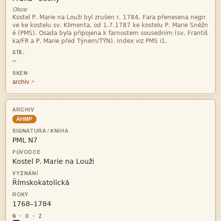
Obce:




—
archiv
AHMP



