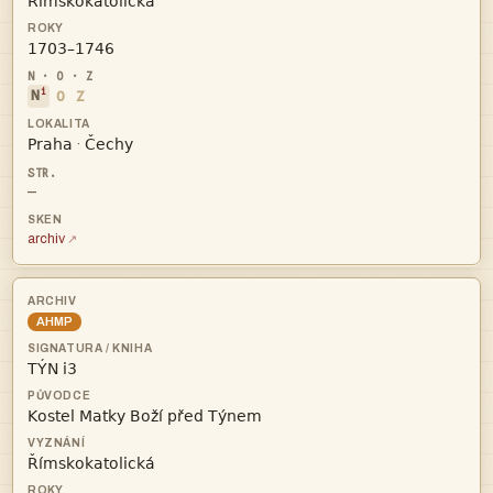


i
N
O
Z


·
—
archiv
AHMP


