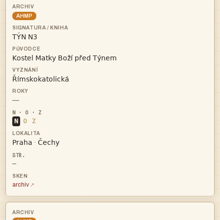
AHMP



—
N
O
Z


·
—
archiv