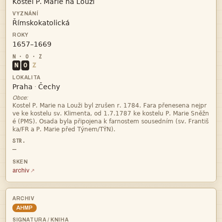



N
O
Z


·
Obce:




—
archiv
AHMP