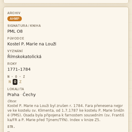
AHMP




N
O
Z


·
Obce:



