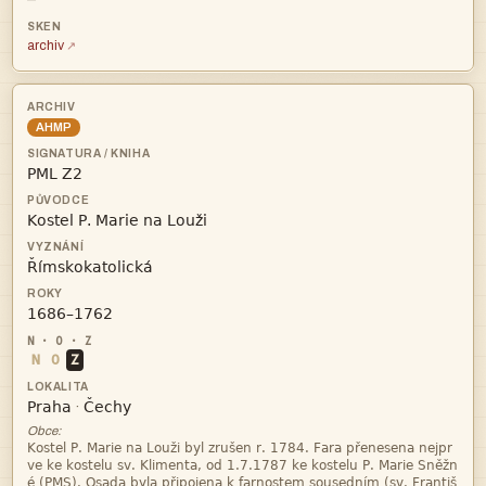
—
archiv
AHMP




N
O
Z


·
Obce:


